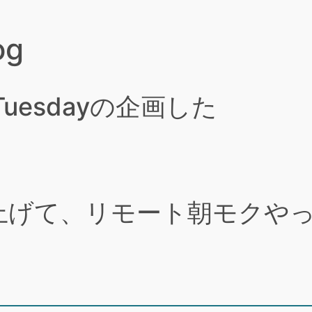
og
y Tuesdayの企画した
立ち上げて、リモート朝モクや