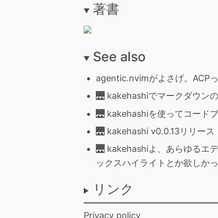
著書
See also
agentic.nvimがよさげ
🌉 kakehashiでマー
🌉 kakehashiを使ってコー
🌉 kakehashi v0.0.
🌉 kakehashiよ、あ
ックスハイライトとか欲しか
リンク
Privacy policy