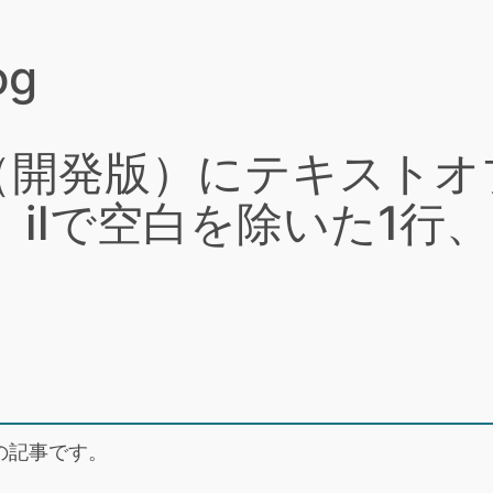
og
0.13（開発版）にテキス
ilで空白を除いた1行、
の記事です。