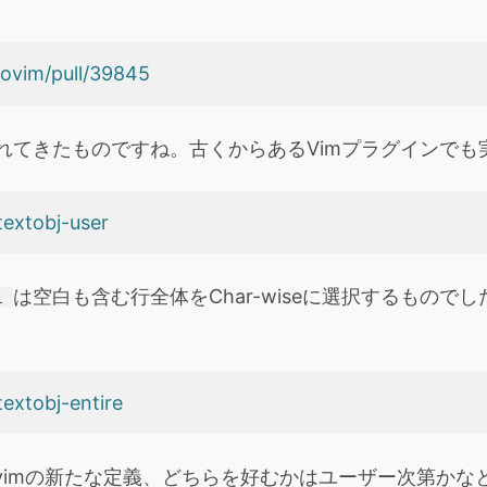
eovim/pull/39845
れてきたものですね。古くからあるVimプラグインでも
textobj-user
は空白も含む行全体をChar-wiseに選択するものでした。
l
。
extobj-entire
vimの新たな定義、どちらを好むかはユーザー次第かな