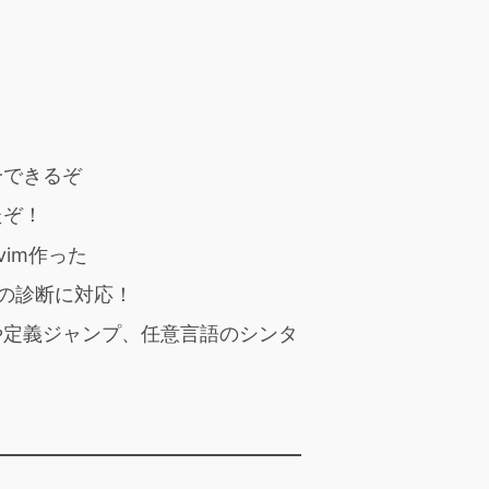
一できるぞ
たぞ！
vim作った
ードの診断に対応！
完や定義ジャンプ、任意言語のシンタ