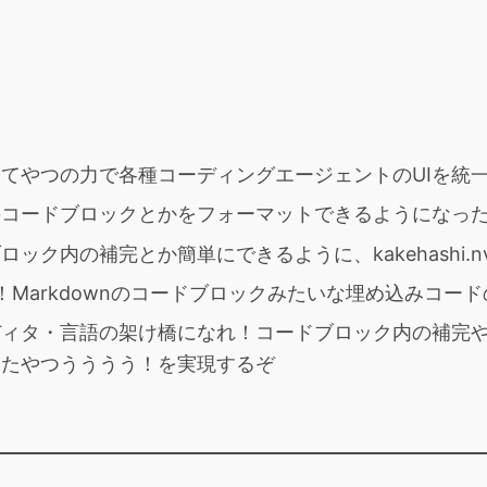
。ACPってやつの力で各種コーディングエージェントのUIを統
クダウンのコードブロックとかをフォーマットできるようになっ
ドブロック内の補完とか簡単にできるように、kakehashi.n
13リリース！Markdownのコードブロックみたいな埋め込みコ
らゆるエディタ・言語の架け橋になれ！コードブロック内の補
ったやつうううう！を実現するぞ