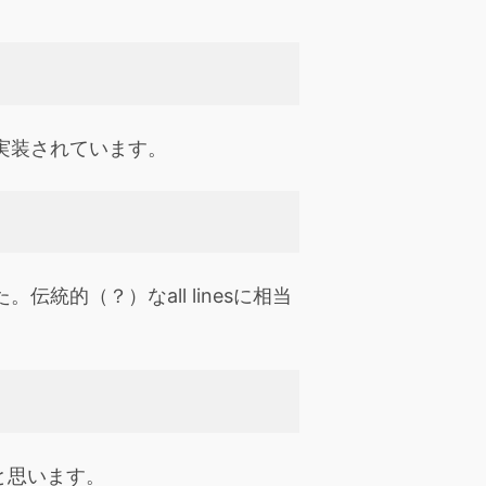
実装されています。
伝統的（？）なall linesに相当
と思います。