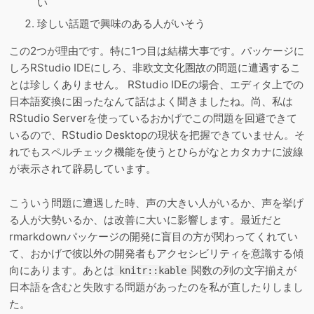
い
珍しい話題で興味のある人がいそう
この2つが理由です。特に1つ目は結構大事です。パッケージに
しろRStudio IDEにしろ、非欧文文化圏故の問題に遭遇するこ
とは珍しくありません。 RStudio IDEの場合、エディタ上での
日本語変換に困ったなんて話はよく聞きましたね。尚、私は
RStudio Serverを使っているおかげでこの問題を回避できて
いるので、RStudio Desktopの現状を把握できていません。そ
れでもスペルチェック機能を使うとひらがなとカタカナに波線
が表示されて辟易しています。
こういう問題に遭遇した時、声の大きい人がいるか、声を挙げ
る人が大勢いるか、は改善に大いに影響します。最近だと
rmarkdownパッケージの開発に盲目の方が関わってくれてい
て、おかげで彼以外の開発者もアクセシビリティを意識する傾
向にあります。あとは
関数の列の文字揃えが
knitr::kable
日本語を含むと失敗する問題があったのを私が直したりしまし
た。