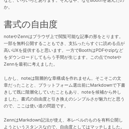
など、いろいろとあります。そんな中、なぜBoothを選んだの
か。
書式の自由度
noteやZennはブラウザ上で閲覧可能な記事の形をとります。
一部を無料公開することもでき、支払ったらすぐに読める点が
高いUXを提供すると思います。一方でBoothはPDFやzipなど
をダウンロードしてもらう手間が生じます。この点でnoteや
Zennを最初に考えました。
しかし、noteは階層的な章構成を作れません。そこそこの文
章だったことと、プラットフォーム選出前にMarkdownで下書
きして既に階層化していたこともあり、noteを候補から外し
ました。書式の自由度と引き換えのシンプルさが魅力だと思う
ので、ここは使い道の問題です。
ZennはMarkdown記法が使え、本レベルのものを有料公開し
ようというスタンスなので、自由度としてはマッチしました。