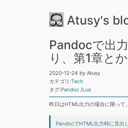
Atusy's bl
Pandocで
り、第1章とか
2020-12-24
by
Atusy
カテゴリ:
Tech
タグ:
Pandoc
Lua
昨日はHTML出力の場合に限っ
PandocでHTML出力時に見