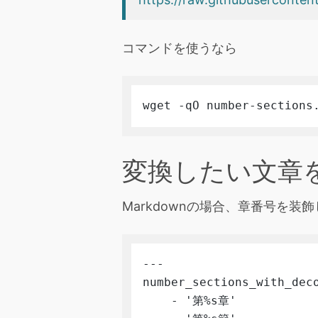
コマンドを使うなら
wget -qO number-sections
変換したい文章
Markdownの場合、章番号を
---

number_sections_with_deco
    - '第%s章'
