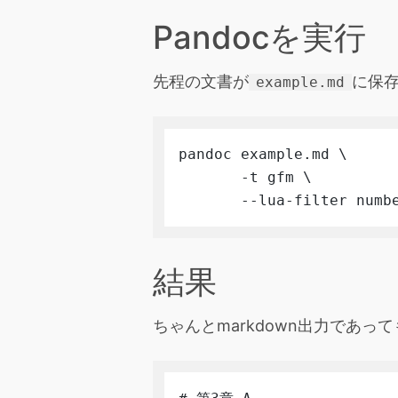
Pandocを実行
先程の文書が
に保
example.md
pandoc example.md \

       -t gfm \

       --lua-filter numb
結果
ちゃんとmarkdown出力であっ