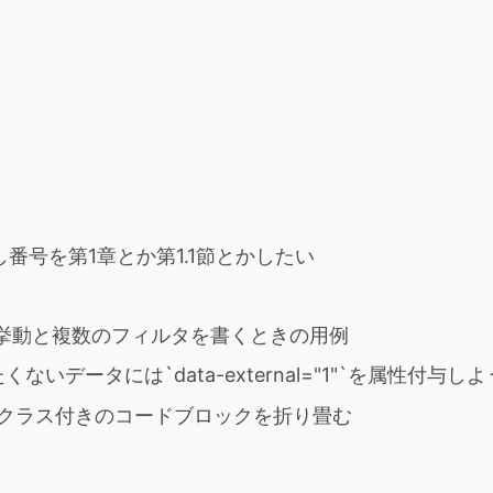
出し番号を第1章とか第1.1節とかしたい
returnの挙動と複数のフィルタを書くときの用例
dさせたくないデータには`data-external="1"`を属性付与し
: detailクラス付きのコードブロックを折り畳む