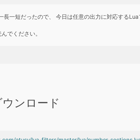
一長一短だったので、 今日は任意の出力に対応するLu
読んでください。
ダウンロード
.com/atusy/lua-filters/master/lua/number-sections.lu