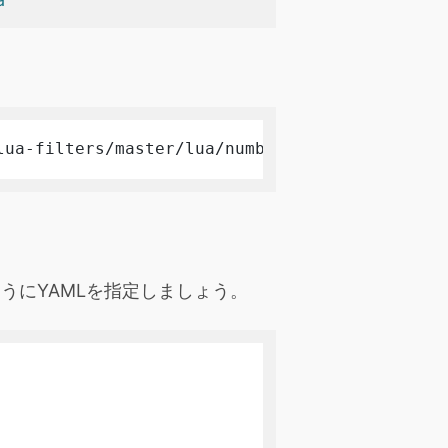
lua-filters/master/lua/number-sections.lua
ようにYAMLを指定しましょう。