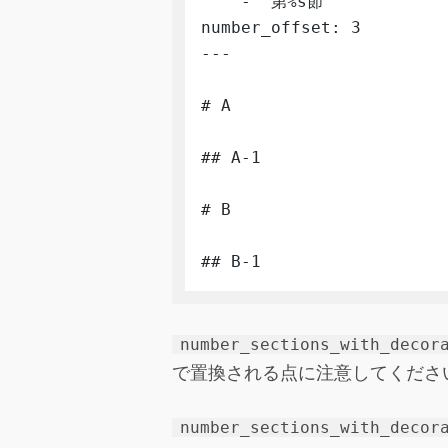
    - '第%s節'

number_offset: 3

---

# A

## A-1

# B

## B-1
number_sections_with_decor
で置換される点に注意してくださ
number_sections_with_decor