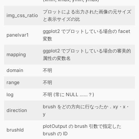
プロットによる出力された画像の元サイズ
img_css_ratio
と表示サイズの比
ggplot2 でプロットしている場合の facet
panelvar1
変数
ggplot2 でプロットしている場合の審美的
mapping
属性の変数名
domain
不明
range
不明
log
不明 (常に NULL ……？)
brush をどの方向に行なったか．xy・x・
direction
y
plotOutput の brush 引数で指定した
brushId
brush の ID