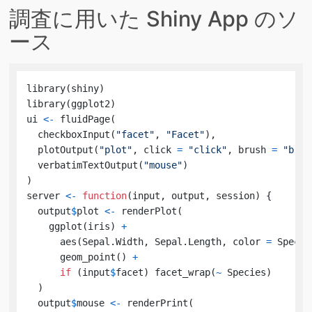
調査に用いた Shiny App のソ
ース
library
(
shiny
)
library
(
ggplot2
)
ui 
<-
 fluidPage
(
  checkboxInput
(
"facet"
,
"Facet"
)
,
  plotOutput
(
"plot"
,
 click 
=
"click"
,
 brush 
=
"brus
  verbatimTextOutput
(
"mouse"
)
)
server 
<-
function
(
input
,
 output
,
 session
)
{
  output
$
plot 
<-
 renderPlot
(
    ggplot
(
iris
)
+
      aes
(
Sepal.Width
,
 Sepal.Length
,
 color 
=
 Specie
      geom_point
(
)
+
if
(
input
$
facet
)
 facet_wrap
(
~
 Species
)
)
  output
$
mouse 
<-
 renderPrint
(