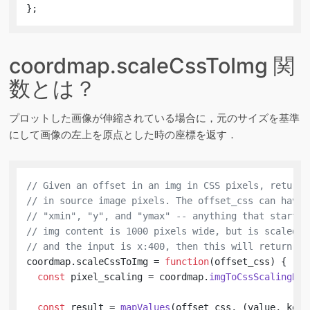
};
coordmap.scaleCssToImg 関
数とは？
プロットした画像が伸縮されている場合に，元のサイズを基準
にして画像の左上を原点とした時の座標を返す．
// Given an offset in an img in CSS pixels, return 
// in source image pixels. The offset_css can have 
// "xmin", "y", and "ymax" -- anything that starts 
// img content is 1000 pixels wide, but is scaled t
// and the input is x:400, then this will return x:
coordmap.
scaleCssToImg
 = 
function
(
offset_css
) {

const
 pixel_scaling = coordmap.
imgToCssScalingRat
const
 result = 
mapValues
(offset_css, 
(
value, key
)