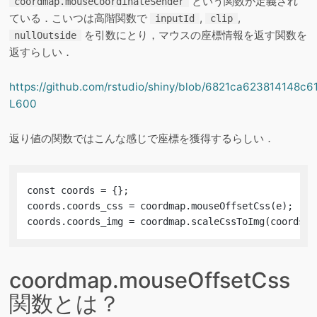
という関数が定義され
coordmap.mouseCoordinateSender
ている．こいつは高階関数で
,
,
inputId
clip
を引数にとり，マウスの座標情報を返す関数を
nullOutside
返すらしい．
https://github.com/rstudio/shiny/blob/6821ca623814148c
L600
返り値の関数ではこんな感じで座標を獲得するらしい．
const coords = {};

coords.coords_css = coordmap.mouseOffsetCss(e);

coords.coords_img = coordmap.scaleCssToImg(coords_c
coordmap.mouseOffsetCss
関数とは？