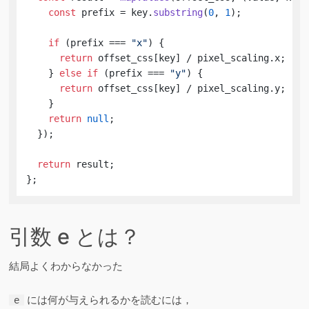
const
 prefix = key.
substring
(
0
, 
1
);

if
 (prefix === 
"x"
) {

return
 offset_css[key] / pixel_scaling.
x
;

    } 
else
if
 (prefix === 
"y"
) {

return
 offset_css[key] / pixel_scaling.
y
;

    }

return
null
;

  });

return
 result;

};
引数 e とは？
結局よくわからなかった
には何が与えられるかを読むには，
e