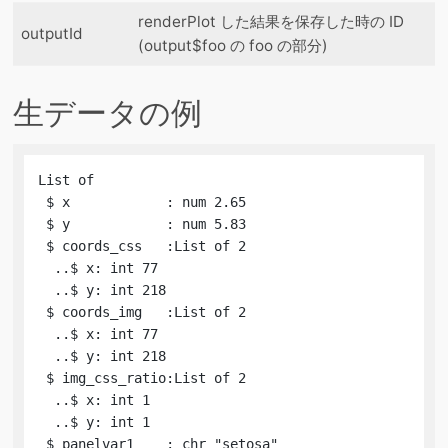
renderPlot した結果を保存した時の ID
outputId
(output$foo の foo の部分)
生データの例
List of

 $ x            : num 2.65

 $ y            : num 5.83

 $ coords_css   :List of 2

  ..$ x: int 77

  ..$ y: int 218

 $ coords_img   :List of 2

  ..$ x: int 77

  ..$ y: int 218

 $ img_css_ratio:List of 2

  ..$ x: int 1

  ..$ y: int 1

 $ panelvar1    : chr "setosa"
