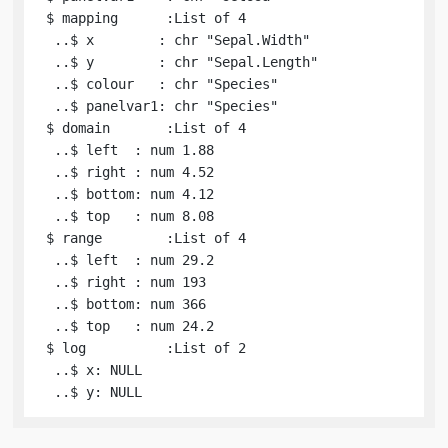
 $ mapping      :List of 4

  ..$ x        : chr "Sepal.Width"

  ..$ y        : chr "Sepal.Length"

  ..$ colour   : chr "Species"

  ..$ panelvar1: chr "Species"

 $ domain       :List of 4

  ..$ left  : num 1.88

  ..$ right : num 4.52

  ..$ bottom: num 4.12

  ..$ top   : num 8.08

 $ range        :List of 4

  ..$ left  : num 29.2

  ..$ right : num 193

  ..$ bottom: num 366

  ..$ top   : num 24.2

 $ log          :List of 2

  ..$ x: NULL

  ..$ y: NULL