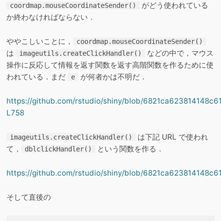
がどう使われている
coordmap.mouseCoordinateSender()
か終わなければならない．
ややこしいことに，
coordmap.mouseCoordinateSender()
は
などの中で，マウス
imageutils.createClickHandler()
操作に反応して情報を返す関数を返す高階関数を作るために使
われている．まだ
が何者かは不明だ．
e
https://github.com/rstudio/shiny/blob/6821ca623814148c
L758
は下記 URL で使われ
imageutils.createClickHandler()
て，
という関数を作る．
dblclickHandler()
https://github.com/rstudio/shiny/blob/6821ca623814148c
そして直後の