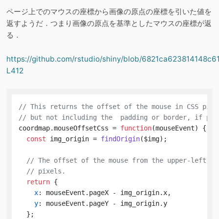
ページ上でのマウスの座標から画像の原点の座標を引いた値を
返すようだ．つまり画像の原点を基準としたマウスの座標が返
る．
https://github.com/rstudio/shiny/blob/6821ca623814148c
L412
// This returns the offset of the mouse in CSS pixe
// but not including the  padding or border, if pre
coordmap.
mouseOffsetCss
 = 
function
(
mouseEvent
) {

const
 img_origin = 
findOrigin
($img);

// The offset of the mouse from the upper-left co
// pixels.
return
 {

x
: mouseEvent.
pageX
 - img_origin.
x
,

y
: mouseEvent.
pageY
 - img_origin.
y
  };
