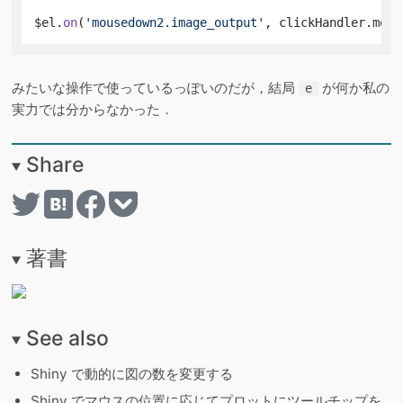
$el.
on
(
'mousedown2.image_output'
, clickHandler.
mous
みたいな操作で使っているっぽいのだが，結局
が何か私の
e
実力では分からなかった．
Share
著書
See also
Shiny で動的に図の数を変更する
Shiny でマウスの位置に応じてプロットにツールチップを