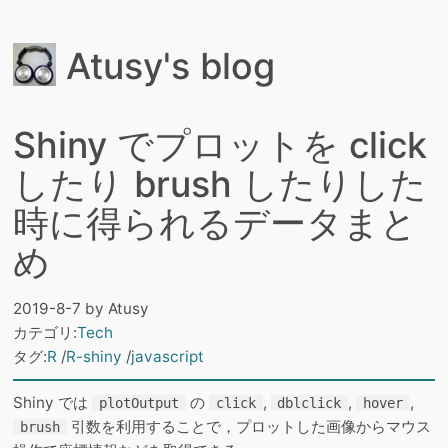
Atusy's blog
Shiny でプロットを click
したり brush したりした
時に得られるデータまと
め
2019-8-7
by
Atusy
カテゴリ:
Tech
タグ:
R
R-shiny
javascript
Shiny では
の
,
,
,
plotOutput
click
dblclick
hover
引数を利用することで，プロットした画像からマウス
brush