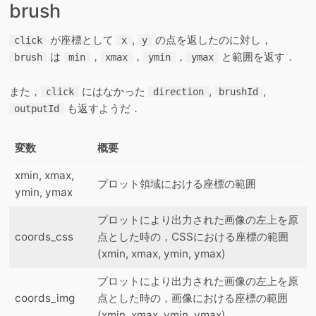
brush
が座標として
,
の点を返したのに対し，
click
x
y
は
，
，
，
と範囲を返す．
brush
min
xmax
ymin
ymax
また，
にはなかった
,
,
click
direction
brushId
も返すようだ．
outputId
変数
概要
xmin, xmax,
プロット領域における座標の範囲
ymin, ymax
プロットにより出力された画像の左上を原
coords_css
点とした時の，CSSにおける座標の範囲
(xmin, xmax, ymin, ymax)
プロットにより出力された画像の左上を原
coords_img
点とした時の，画像における座標の範囲
(xmin, xmax, ymin, ymax)