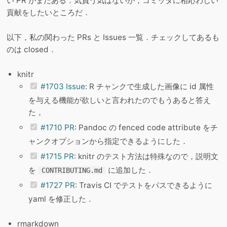
い PR がまだある．気負う気はないが，コミッタに相応わしい
貢献をしたいところだ．
以下，私の関わった PRs と Issues 一覧．チェックしてあるも
のは closed．
knitr
#1703 Issue
: R チャンクで生成した画像に id 属性
を与える機能が欲しいと言われたのでもうあると答え
た，
#1710 PR
: Pandoc の fenced code attribute をチ
ャンクオプションから指定できるようにした．
#1715 PR
: knitr のテスト方法は特殊なので，説明文
を
に追加した．
CONTRIBUTING.md
#1727 PR
: Travis CI でテストをパスできるように
yaml を修正した．
rmarkdown