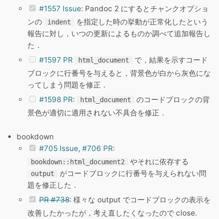
#1557 Issue
: Pandoc 2 にするとチャンクオプショ
ンの
を指定した時の挙動が正常化したという
indent
報告に対し，いつの更新によるものか調べて追加報告し
た．
#1597 PR
で，結果を示すコード
html_document
ブロックに行番号を与えると，背景色が白から灰色にな
ってしまう問題を修正．
#1598 PR
:
のコードブロックの背
html_document
景色が適切に適用されない不具合を修正．
bookdown
#705 Issue
,
#706 PR
:
やそれに依存する
bookdown::html_document2
がコードブロックに行番号を与えられない問
output
題を修正した．
PR #738
: 様々な output でコードブロックの表示を
改善したかったが，考え直したくなったので close.