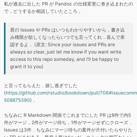
私が過去に出した PR が Pandoc の仕様変更に巻き込まれたの
で，どうするか相談していたところ，
君の Issues や PRs はいつもわかりやすいから，書き込
み権限が欲しくなったらいつでも言ってくれ．喜んで承
認するよ． (原文: Since your issues and PRs are
always so clear, just let me know if you want write
access to this repo someday, and I’ll be happy to
grant it to you)
と言ってもらえた．嬉し過ぎでした
(
https://github.com/rstudio/bookdown/pull/706#issuecomm
508875390
)．
ちなみに R Markdown 関係でこれまでにした PR は8件で内5
件がマージ，2件がマージ待ち，1件がマージせずにクローズ．
Issues は3件．ちなみにマージ待ちの案件が片付いたらやりた